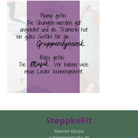
SteppkeFit
Mareike Klespe
Kahlenborgstraße 39